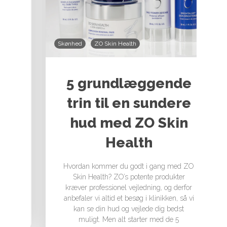
Skønhed
ZO Skin Health
5 grundlæggende
-
trin til en sundere
hud med ZO Skin
– med
Health
dets
ktivt
Hvordan kommer du godt i gang med ZO
e
Skin Health? ZO’s potente produkter
kræver professionel vejledning, og derfor
anbefaler vi altid et besøg i klinikken, så vi
kan se din hud og vejlede dig bedst
muligt. Men alt starter med de 5