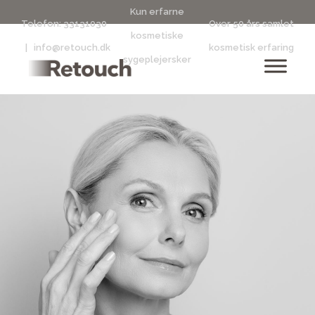
Kun erfarne
Telefon:
33131030
Over 50 års samlet
kosmetiske
|
info@retouch.dk
kosmetisk erfaring
sygeplejersker