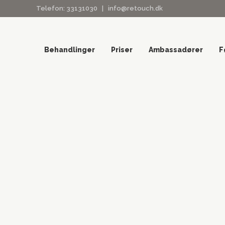
Telefon:
33131030
|
info@retouch.dk
Behandlinger
Priser
Ambassadører
F
Retouch · Hovedvagtsgade 8, 4. sal ·
Vi glæder os ti
dig velkomm
Retouc
Retouch Clinic er en eksklusiv kosmetisk klinik plac
tilbyder æstetiske behandlinger til både kvinder 