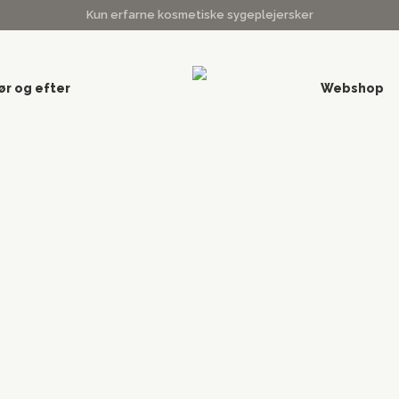
Kun erfarne kosmetiske sygeplejersker
ør og efter
Webshop
 1103 København k
l at byde
en hos
h
eret i hjertet af København. Vi
og mænd i alle aldersgrupper.