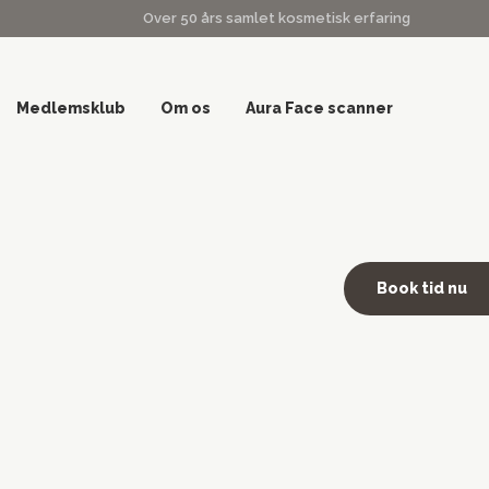
Over 50 års samlet kosmetisk erfaring
Medlemsklub
Om os
Aura Face scanner
Book tid nu