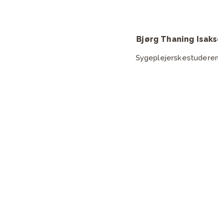
Maja Vestdam
Bjørg Thaning Isak
Lasersygeplejerske
Sygeplejerskestudere
kkens ledelse varetager generelle spørgsmål, presse og samar
kriv til Jakob Ørnskov
Skriv til Michelle Ande
Send mail
Send mail