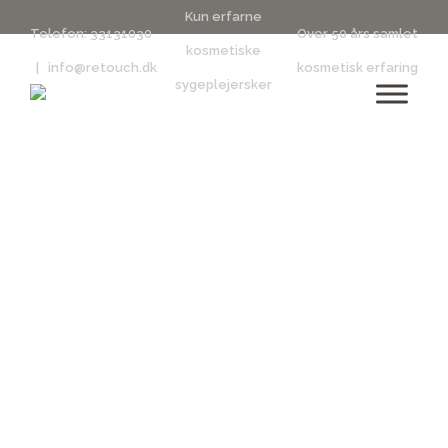
Kun erfarne
Telefon:
33131030
Over 50 års samlet
kosmetiske
|
info@retouch.dk
kosmetisk erfaring
sygeplejersker
Behandlinger hos
Retouch
Clinic
Med vores høje faglighed tilbyder vi behandlinger til
alle dine ønsker.
Vores kompetente behandlere har branchens længste