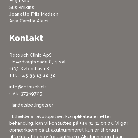
Freja Kirk
Sus Wilkins
Jeanette Friis Madsen
Anja Camilla Alajdi
Kontakt
Retouch Clinic ApS
Hovedvagtsgade 8, 4. sal
1103 København K
Tlf.:
+45 33 13 10 30
info@retouch.dk
CVR: 37369705
Handelsbetingelser
I tilfælde af akutopstået komplikationer efter
behandling, kan vi kontaktes på
+45 31 31 09 05
. Vi gør
opmærksom på at akutnummeret kun er til brug i
tilfælde af behov for akuthjælp. Akutnummeret kan