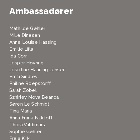
Ambassadører
Mathilde Gøhler
Mille Dinesen
Anne Louise Hassing
Emilie Lijla
Ida Corr
Jesper Høvring
Josefine Haaning Jensen
Emili Sindlev
Philine Roepstorff
Sarah Zobel
Szhirley Nova Beanca
Søren Le Schmidt
Tina Maria
Anna Frank Falktoft
Thora Valdimars
Sophie Gøhler
Freja Kirk