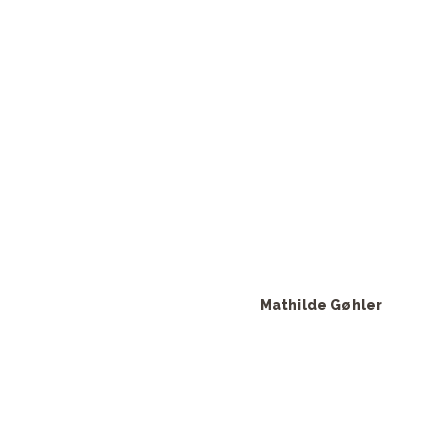
Anne Louise Hassing
Søren Le Schmidt
Mille Dinesen
Mathilde Gøhler
Szhirley Nova Beanca
Sophie Gøhler