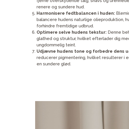
fjerne overskydende talg, snavs og urenheder,
renere og sundere hud.
Harmonisere fedtbalancen i huden:
Blemid
balancere hudens naturlige olieproduktion, hv
forhindre fremtidige udbrud.
Optimere selve hudens tekstur:
Denne beh
glathed og struktur, hvilket efterlader dig 
ungdommelig teint.
Udjævne hudens tone og forbedre dens 
reducerer pigmentering, hvilket resulterer i
en sundere glød.