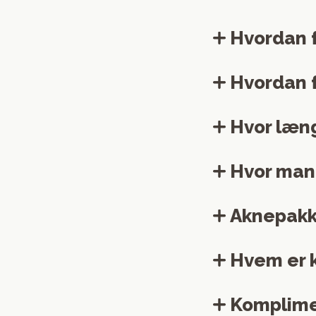
Hvordan 
Hvordan f
Hvor læn
Hvor man
Aknepakk
Hvem er k
Komplime