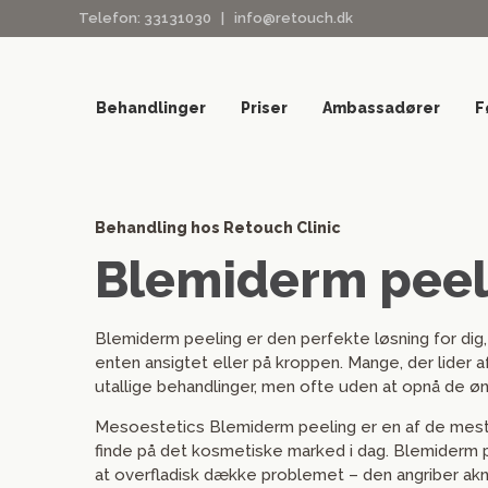
Telefon:
33131030
|
info@retouch.dk
Behandlinger
Priser
Ambassadører
F
Behandling hos Retouch Clinic
Blemiderm peel
Blemiderm peeling er den perfekte løsning for di
enten ansigtet eller på kroppen. Mange, der lider af
utallige behandlinger, men ofte uden at opnå de øn
Mesoestetics Blemiderm peeling er en af de mest e
finde på det kosmetiske marked i dag. Blemiderm p
at overfladisk dække problemet – den angriber ak