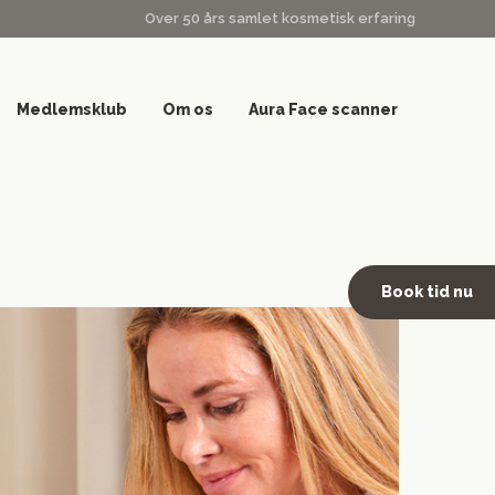
Over 50 års samlet kosmetisk erfaring
Medlemsklub
Om os
Aura Face scanner
Book tid nu