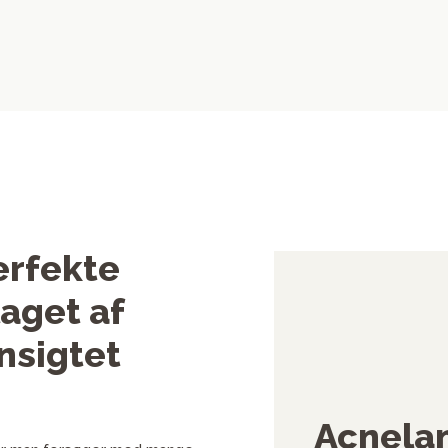
erfekte
laget af
nsigtet
Acnela