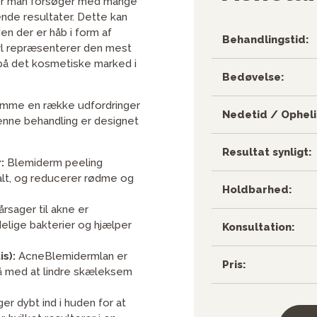
or man forsøger med mange
lende resultater. Dette kan
n der er håb i form af
Behandlingstid:
vl repræsenterer den mest
s på det kosmetiske marked i
Bedøvelse:
omme en række udfordringer
Nedetid / Opheli
enne behandling er designet
Resultat synligt:
:
Blemiderm peeling
alt, og reducerer rødme og
Holdbarhed:
rsager til akne er
lige bakterier og hjælper
Konsultation:
s):
AcneBlemidermlan er
Pris:
så med at lindre skæleksem
r dybt ind i huden for at