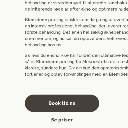
behandling er skræddersyet til at dræbe aknebakte
de irriterende røde ar efter akne og optimere hude
Blemiderm peeling er ikke som de gængse overfla
en intensiv professionel behandling, der leverer re
første behandling. Det er en hel særlig aknebehand
drømmer om, og nu kan du opleve dens helt enes
behandling hos os.
Så, hvis du endnu ikke har fundet den ultimative lø
så er Blemiderm peeling fra Mesoestetic det næste
klarere, sundere hud. Giv din hud den opmærksom
fortjener, og oplev forvandlingen med en Blemider
Book tid nu
Se priser