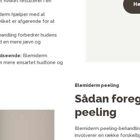
 hvilket resulterer i en
He
erm hjælper med at
ilket er afgørende for at
andling forbedrer hudens
med en mere jævn og
udseende:
Blemiderm
 en mere ensartet hudtone og
Blemiderm peeling
Sådan fore
peeling
Blemiderm peeling-behandlin
involverer en række forskellig