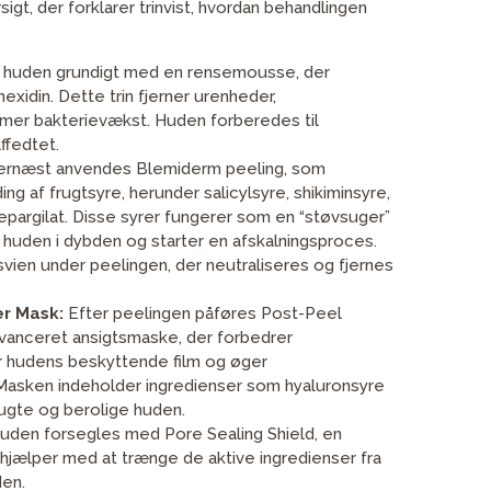
sigt, der forklarer trinvist, hvordan behandlingen
 huden grundigt med en rensemousse, der
exidin. Dette trin fjerner urenheder,
er bakterievækst. Huden forberedes til
ffedtet.
rnæst anvendes Blemiderm peeling, som
ing af frugtsyre, herunder salicylsyre, shikiminsyre,
pargilat. Disse syrer fungerer som en “støvsuger”
r huden i dybden og starter en afskalningsproces.
svien under peelingen, der neutraliseres og fjernes
er Mask:
Efter peelingen påføres Post-Peel
avanceret ansigtsmaske, der forbedrer
er hudens beskyttende film og øger
Masken indeholder ingredienser som hyaluronsyre
fugte og berolige huden.
uden forsegles med Pore Sealing Shield, en
hjælper med at trænge de aktive ingredienser fra
den.