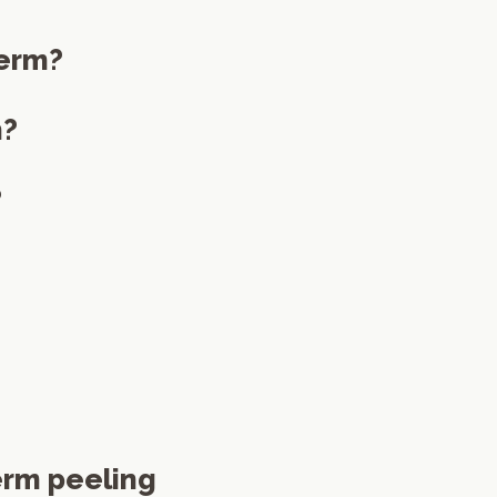
derm?
n?
?
erm peeling