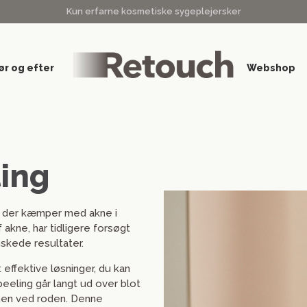
Kun erfarne kosmetiske sygeplejersker
ør og efter
Webshop
ing
g, der kæmper med akne i
 akne, har tidligere forsøgt
skede resultater.
ffektive løsninger, du kan
eeling går langt ud over blot
nen ved roden. Denne