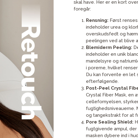
skal have. Her er en kort over
foregår:
Rensning:
Først renses
indeholder urea og klorh
overskudsfedt og hæmm
peelingen ved at blive a
Blemiderm Peeling:
De
indeholder en unik bland
mandelsyre og natriumle
i porerne, hvilket rense
Du kan forvente en let 
efterfølgende.
Post-Peel Crystal Fib
Crystal Fiber Mask, en 
cellefornyelsen, styrk
fugtighedsniveauerne. 
og tangekstrakt for at 
Pore Sealing Shield:
H
fugtgivende ampul, der 
masken dybere ind i hu