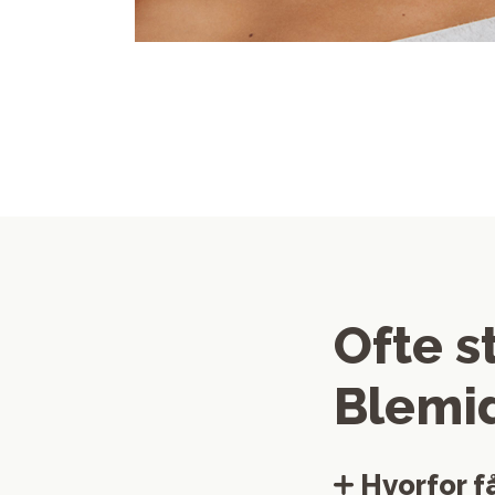
Ofte s
Blemi
Hvorfor f