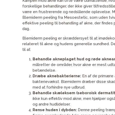
Kampen mod akne kan ofte være udmattende, hv
forskellige behandlinger, der ikke giver tilfredsstil
være en frustrerende og nedslående oplevelse. Me
Blemiderm peeling fra Mesoestetic, som uden tvi
effektive peeling til behandling af akne, der finde
dag.
Blemiderm peeling er skræddersyet til at imødek
relateret til akne og hudens generelle sundhed. D
til at:
Behandle akneplaget hud og røde aknear
målretter de områder, hvor akne er mest udt
betændelse.
Dræbe aknebakterierne:
En af de primære å
bakterievækst. Blemiderm dræber disse skade
med at forhindre nye udbrud.
Behandle skæleksem (seboroisk dermatiti
ikke kun effektiv mod akne, men hjælper og
og andre hudlidelser.
Rense huden i dybden:
Denne peeling trænge