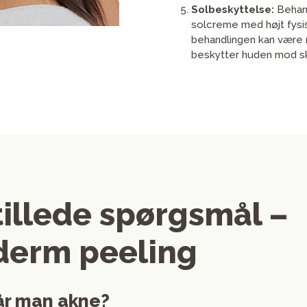
Solbeskyttelse:
Behand
solcreme med højt fysisk
behandlingen kan være 
beskytter huden mod sk
tillede spørgsmål –
derm peeling
år man akne?