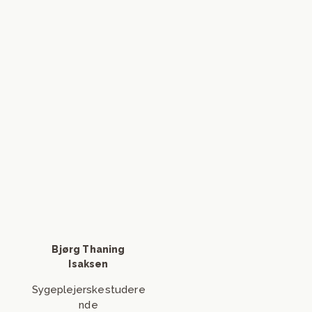
Stine Andersen
Maja Vestdam
Klinikkoordinator
Lasersygeplejerske
Skriv til Bjørg
Thaning Isaksen
Send mail
Bjørg Thaning
Isaksen
Sygeplejerskestudere
nde