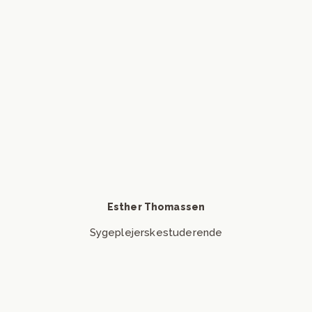
Kontakt Esther Thomassen
Send mail
Esther Thomassen
Sygeplejerskestuderende
Klinikkens ledelse varetager generelle spørgsmål,