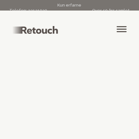
Kun erfarne
Telefon:
33131030
Over 50 års samlet
kosmetiske
|
info@retouch.dk
kosmetisk erfaring
sygeplejersker
Evidensbaseret æstetik i
København K
Danmarks førende og mest erfarne kosmetiske klinik
med speciale i naturlige og æstetiske resultater. Se
bare her →
Book gratis konsultation