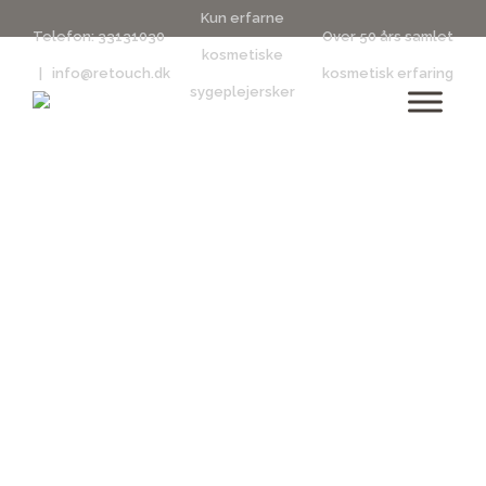
Kun erfarne
Telefon:
33131030
Over 50 års samlet
kosmetiske
|
info@retouch.dk
kosmetisk erfaring
sygeplejersker
Retouch Reads
Dyk ned i Retouch Reads, hvor skønhed møder
videnskab, og hvor vi løbende deler indsigter, råd og
historier, der belyser de nyeste tendenser og
behandlinger inden for den kosmetiske verden