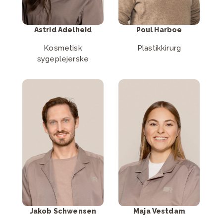
Astrid Adelheid
Poul Harboe
Kosmetisk
Plastikkirurg
sygeplejerske
Læs mere om
Skriv til Maja
Jakob
Vestdam
Schwensen
Send mail
Læs mere
Jakob Schwensen
Maja Vestdam