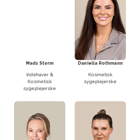
Læs mere om
Læs mere om
Daniella
Mads Storm
Rothmann
Læs mere
Læs mere
Mads Storm
Daniella Rothmann
Indehaver &
Kosmetisk
Kosmetisk
sygeplejerske
sygeplejerske
Læs mere om
Læs mere om
Maria Valeur
Stine Brodersen