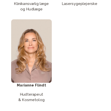
Klinikansvarlig læge
Lasersygeplejerske
og Hudlæge
Læs mere om
Marianne Flindt
Læs mere
Marianne Flindt
Hudterapeut
& Kosmetolog