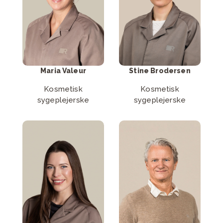
Læs mere
Læs mere
Maria Valeur
Stine Brodersen
Kosmetisk
Kosmetisk
sygeplejerske
sygeplejerske
Læs mere om
Læs mere om
Astrid Adelheid
Poul Harboe
Læs mere
Læs mere