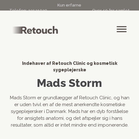
Kun erfarne
Telefon:
33131030
Over 50 års samlet
kosmetiske
|
info@retouch.dk
kosmetisk erfaring
sygeplejersker
Indehaver af Retouch Clinic og kosmetisk
sygeplejerske
Mads Storm
Mads Storm er grundlægger af Retouch Clinic, og han
er uden tvivl en af de mest anerkendte kosmetiske
sygeplejersker i Danmark. Mads har en dyb forståelse
for ansigtets anatomi, og det afspejler sig i hans
resultater, som altid er intet mindre end imponerende.