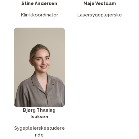
Stine Andersen
Maja Vestdam
Klinikkoordinator
Lasersygeplejerske
Skriv til Bjørg
Thaning Isaksen
Send mail
Bjørg Thaning
Isaksen
Sygeplejerskestudere
nde