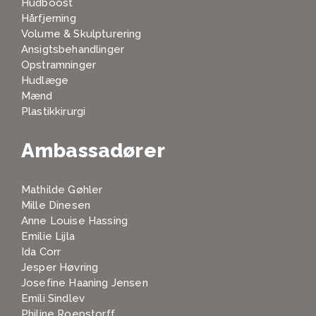
Hudboost
Hårfjerning
Volume & Skulpturering
Ansigtsbehandlinger
Opstramninger
Hudlæge
Mænd
Plastikkirurgi
Ambassadører
Mathilde Gøhler
Mille Dinesen
Anne Louise Hassing
Emilie Lijla
Ida Corr
Jesper Høvring
Josefine Haaning Jensen
Emili Sindlev
Philine Roepstorff