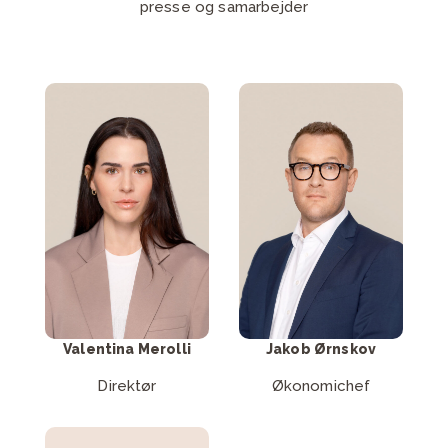
presse og samarbejder
Skriv til Valentina
Skriv til Jakob
Merolli
Ørnskov
Send mail
Send mail
Valentina Merolli
Jakob Ørnskov
Direktør
Økonomichef